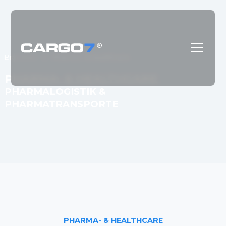
Branchen
Pharma- & Healthcare
PHARMA-
&
HEALTHCARE
PHARMALOGISTIK
&
PHARMATRANSPORTE
PHARMA-
&
HEALTHCARE