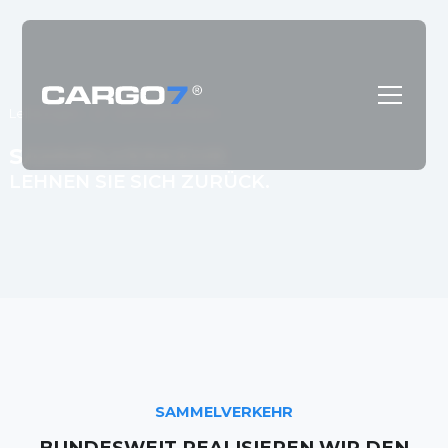
Leistungen
Sammelverkehr
SAMMELVERKEHR
LEHNEN SIE SICH ZURÜCK.
SAMMELVERKEHR
BUNDESWEIT REALISIEREN WIR DEN