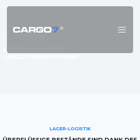
Leistungen
Lager-Logistik
LAGER-LOGISTIK
CARGO7 WAREHOUSING
LAGER-LOGISTIK
ÜBERFLÜSSIGE BESTÄNDE SIND DANK DES