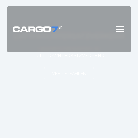
LUFTFRACHTERSATZVERKEHR
SAMMELVERKEHR
UNSERER ERFAHRUNG IM
LUFTFRACHTERSATZVERKEHR
MEHR ERFAHREN
MEHR ERFAHREN
MEHR ERFAHREN
MEHR ERFAHREN